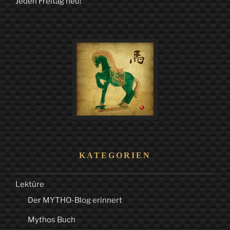
Jeden Freitag neu!
–
Gedanken
über
das
Schicksal“
KATEGORIEN
Lektüre
Der MYTHO-Blog erinnert
Mythos Buch