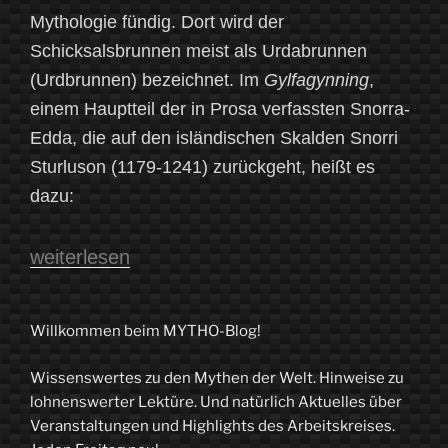
Mythologie fündig. Dort wird der
Schicksalsbrunnen meist als Urdabrunnen
(Urdbrunnen) bezeichnet. Im
Gylfagynning
,
einem Hauptteil der in Prosa verfassten Snorra-
Edda, die auf den isländischen Skalden Snorri
Sturluson (1179-1241) zurückgeht, heißt es
dazu:
„Von
weiterlesen
heiligen
Wassern
Willkommen beim MYTHO-Blog!
und
Wissenswertes zu den Mythen der Welt. Hinweise zu
gesponnenen
lohnenswerter Lektüre. Und natürlich Aktuelles über
Fäden
Veranstaltungen und Highlights des Arbeitskreises.