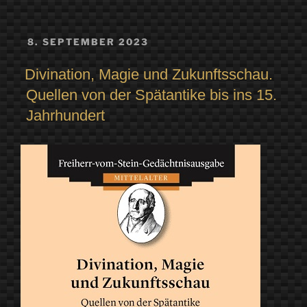
VERÖFFENTLICHT
8. SEPTEMBER 2023
AM
Divination, Magie und Zukunftsschau.
Quellen von der Spätantike bis ins 15.
Jahrhundert