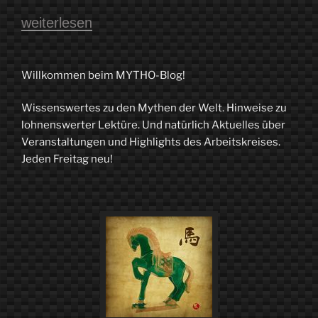
„Schwarze
weiterlesen
und
weiße
Willkommen beim MYTHO-Blog!
Magie
Wissenswertes zu den Mythen der Welt. Hinweise zu
–
lohnenswerter Lektüre. Und natürlich Aktuelles über
Von
Veranstaltungen und Highlights des Arbeitskreises.
Jeden Freitag neu!
gefährlichen
und
guten
Mächten“