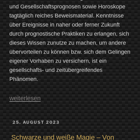
und Gesellschaftsprognosen sowie Horoskope
tagtäglich reiches Beweismaterial. Kenntnisse
über Ereignisse in naher oder ferner Zukunft
durch prognostische Praktiken zu erlangen, sich
dieses Wissen zunutze zu machen, um andere
übervorteilen zu können bzw. sich dem Gelingen
eigener Vorhaben zu versichern, ist ein
gesellschafts- und zeitübergreifendes
Phänomen.
„Divination,
weiterlesen
Magie
und
VERÖFFENTLICHT
25. AUGUST 2023
AM
Zukunftsschau.
Schwarze und weiße Magie – Von
Quellen