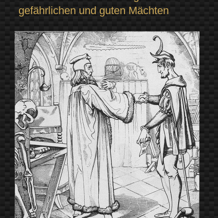
gefährlichen und guten Mächten
von
der
Spätantike
bis
ins
15.
Jahrhundert“