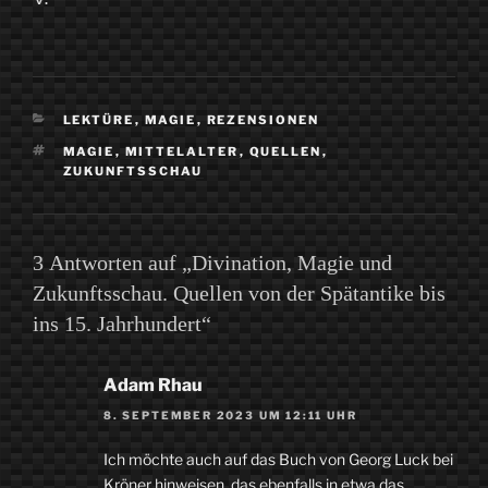
KATEGORIEN
LEKTÜRE
,
MAGIE
,
REZENSIONEN
SCHLAGWÖRTER
MAGIE
,
MITTELALTER
,
QUELLEN
,
ZUKUNFTSSCHAU
3 Antworten auf „Divination, Magie und
Zukunftsschau. Quellen von der Spätantike bis
ins 15. Jahrhundert“
Adam Rhau
8. SEPTEMBER 2023 UM 12:11 UHR
Ich möchte auch auf das Buch von Georg Luck bei
Kröner hinweisen, das ebenfalls in etwa das