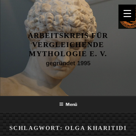
Zum
Inhalt
springen
ARBEITSKREIS FÜR
VERGLEICHENDE
MYTHOLOGIE E. V.
gegründet 1995
Menü
SCHLAGWORT:
OLGA KHARITIDI