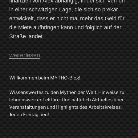
finanziell von Alex abhängig, findet sich Vernon
in einer schwitzigen Lage, die sich so prekär
entwickelt, dass er nicht mal mehr das Geld für
die Miete aufbringen kann und folglich auf der
Straße landet.
„Der
weiterlesen
MYTHO-
Blog
Willkommen beim MYTHO-Blog!
liest
Wissenswertes zu den Mythen der Welt. Hinweise zu
trotzdem-
lohnenswerter Lektüre. Und natürlich Aktuelles über
4.0“
Veranstaltungen und Highlights des Arbeitskreises.
Jeden Freitag neu!