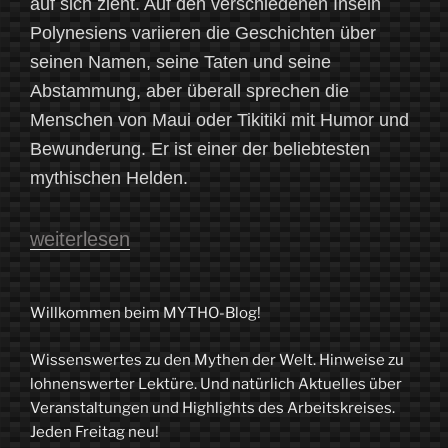
auf sich zieht. Auf den verschiedenen Inseln
Polynesiens variieren die Geschichten über
seinen Namen, seine Taten und seine
Abstammung, aber überall sprechen die
Menschen von Maui oder Tikitiki mit Humor und
Bewunderung. Er ist einer der beliebtesten
mythischen Helden.
„Maui
weiterlesen
–
polynesischer
Willkommen beim MYTHO-Blog!
Held
Wissenswertes zu den Mythen der Welt. Hinweise zu
und
lohnenswerter Lektüre. Und natürlich Aktuelles über
Trickster“
Veranstaltungen und Highlights des Arbeitskreises.
Jeden Freitag neu!