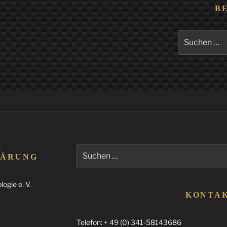
B
Suchen
nach:
&
Suchen
LÄRUNG
nach:
ogie e. V.
KONTA
Telefon: + 49 (0) 341-58143686