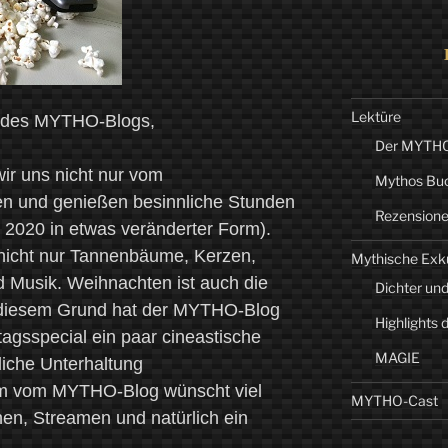
Lektüre
r des MYTHO-Blogs,
Der MYTHO-
wir uns nicht nur vom
Mythos Bu
n und genießen besinnliche Stunden
Rezension
 2020 in etwas veränderter Form).
nicht nur Tannenbäume, Kerzen,
Mythische Exk
 Musik. Weihnachten ist auch die
Dichter und
us diesem Grund hat der MYTHO-Blog
Highlights 
tagsspecial ein paar cineastische
MAGIE
iche Unterhaltung
m vom MYTHO-Blog wünscht viel
MYTHO-Cast
en, Streamen und natürlich ein