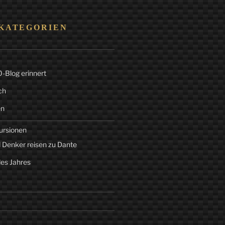
KATEGORIEN
Blog erinnert
ch
en
ursionen
 Denker reisen zu Dante
des Jahres