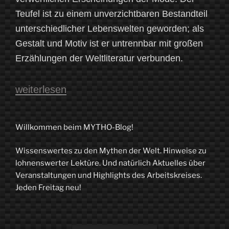
Teufel ist zu einem unverzichtbaren Bestandteil
unterschiedlicher Lebenswelten geworden; als
Gestalt und Motiv ist er untrennbar mit großen
Erzählungen der Weltliteratur verbunden.
„Von
weiterlesen
den
guten
Willkommen beim MYTHO-Blog!
und
Wissenswertes zu den Mythen der Welt. Hinweise zu
bösen
lohnenswerter Lektüre. Und natürlich Aktuelles über
Teufeln
Veranstaltungen und Highlights des Arbeitskreises.
Jeden Freitag neu!
bei
den
Slawen“