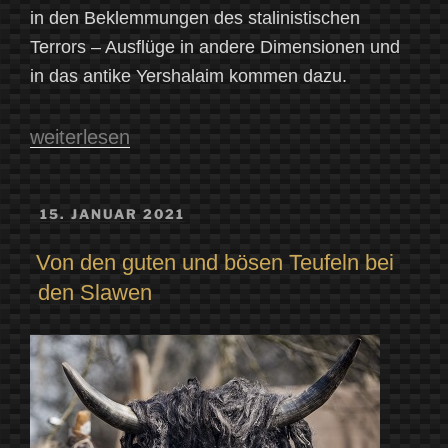
in den Beklemmungen des stalinistischen
Terrors – Ausflüge in andere Dimensionen und
in das antike Yershalaim kommen dazu.
„Der
weiterlesen
MYTHO-
Blog
VERÖFFENTLICHT
15. JANUAR 2021
AM
liest
Von den guten und bösen Teufeln bei
wieder
den Slawen
2.0“