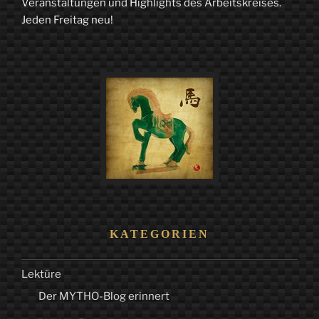
Veranstaltungen und Highlights des Arbeitskreises.
Jeden Freitag neu!
–
Gedanken
über
das
Schicksal“
KATEGORIEN
Lektüre
Der MYTHO-Blog erinnert