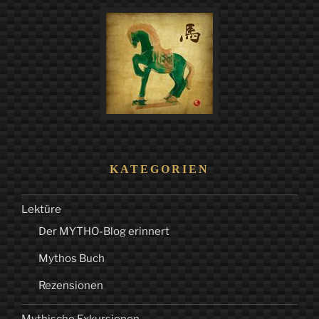
Vielleicht
ist
Weihnachten
mehr?
So
muß
ich
wohl
KATEGORIEN
denken.““
Lektüre
Der MYTHO-Blog erinnert
Mythos Buch
Rezensionen
Mythische Exkursionen