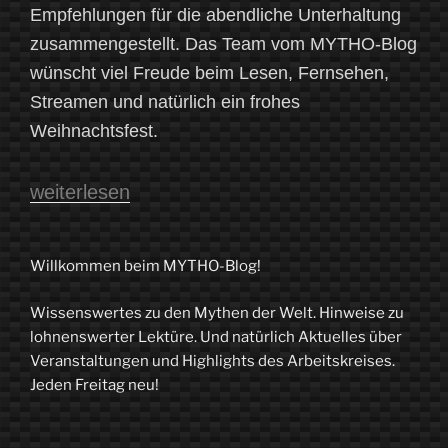
Empfehlungen für die abendliche Unterhaltung
zusammengestellt. Das Team vom MYTHO-Blog
wünscht viel Freude beim Lesen, Fernsehen,
Streamen und natürlich ein frohes
Weihnachtsfest.
„„Ist
weiterlesen
Weihnachten
doch
Willkommen beim MYTHO-Blog!
nicht
Wissenswertes zu den Mythen der Welt. Hinweise zu
bloß
lohnenswerter Lektüre. Und natürlich Aktuelles über
essen
Veranstaltungen und Highlights des Arbeitskreises.
Jeden Freitag neu!
und
schenken?