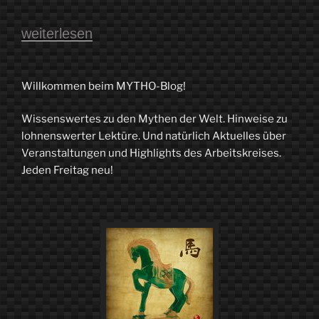
„Der
weiterlesen
MYTHO-
Blog
Willkommen beim MYTHO-Blog!
liest
Wissenswertes zu den Mythen der Welt. Hinweise zu
trotzdem
lohnenswerter Lektüre. Und natürlich Aktuelles über
–
Veranstaltungen und Highlights des Arbeitskreises.
Jeden Freitag neu!
1.0“