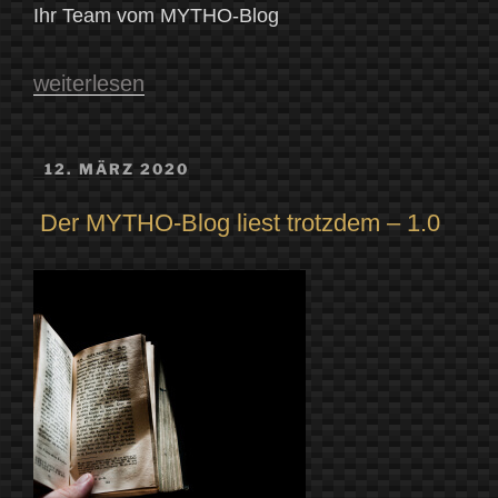
Ihr Team vom MYTHO-Blog
„Der
weiterlesen
MYTHO-
Blog
VERÖFFENTLICHT
12. MÄRZ 2020
AM
liest
Der MYTHO-Blog liest trotzdem – 1.0
extra
1.0
–
Spiegel
und
Scheibenwelten“