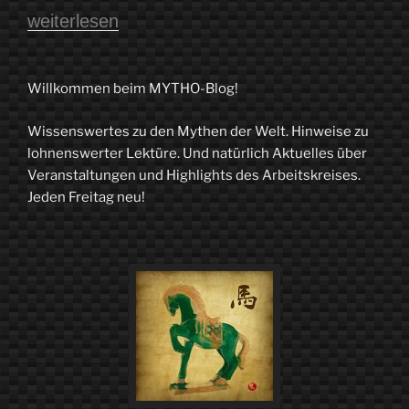
„Der
weiterlesen
Neunkräuterzauber,
oder:
Willkommen beim MYTHO-Blog!
Von
Wissenswertes zu den Mythen der Welt. Hinweise zu
der
lohnenswerter Lektüre. Und natürlich Aktuelles über
Magie
Veranstaltungen und Highlights des Arbeitskreises.
Jeden Freitag neu!
der
Medizin“