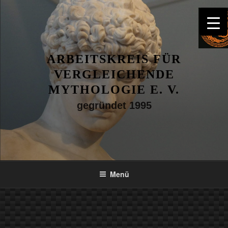
Zum
Inhalt
springen
ARBEITSKREIS FÜR
VERGLEICHENDE
MYTHOLOGIE E. V.
gegründet 1995
Menü