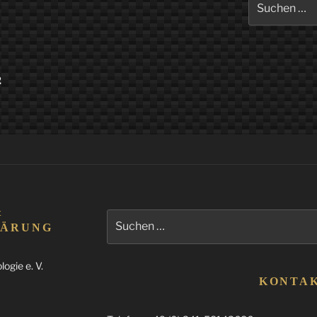
nach:
2
&
Suchen
LÄRUNG
nach:
ogie e. V.
KONTA