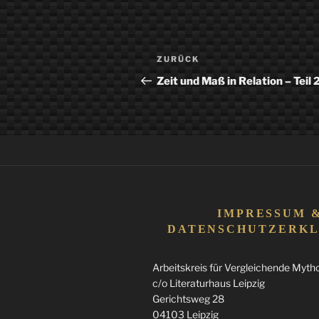
Beitragsnavigation
Vorheriger
ZURÜCK
Beitrag
Zeit und Maß in Relation – Teil 
IMPRESSUM 
DATENSCHUTZERK
Arbeitskreis für Vergleichende Mythol
c/o Literaturhaus Leipzig
Gerichtsweg 28
04103 Leipzig