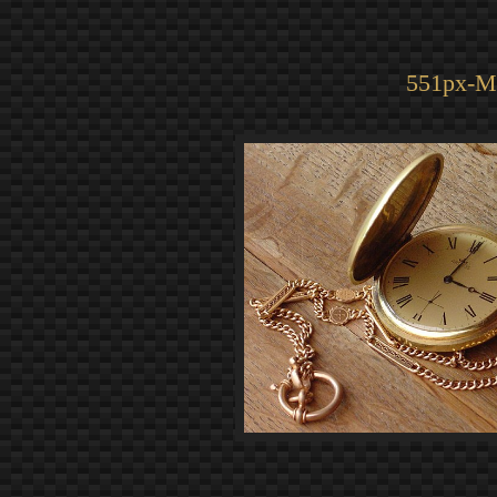
551px-M