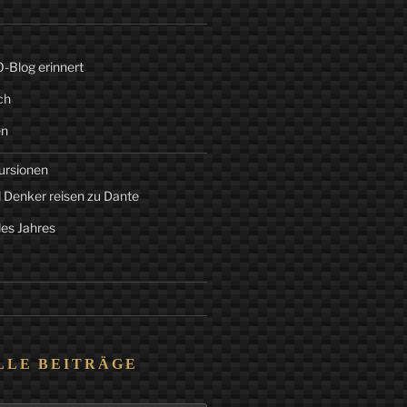
Blog erinnert
ch
en
ursionen
 Denker reisen zu Dante
des Jahres
LLE BEITRÄGE