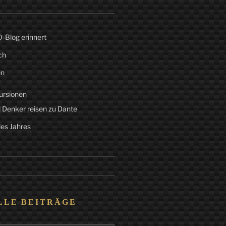
Blog erinnert
ch
en
ursionen
 Denker reisen zu Dante
des Jahres
LLE BEITRÄGE