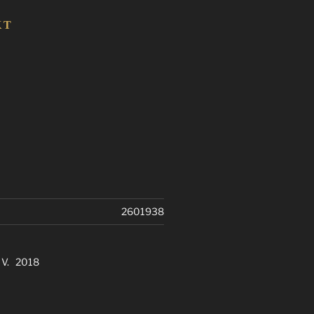
KT
2601938
. V. 2018