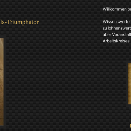
Willkommen b
als-Triumphator
Wissenswertes 
zu lohnenswerte
über Veranstal
Arbeitskreises.