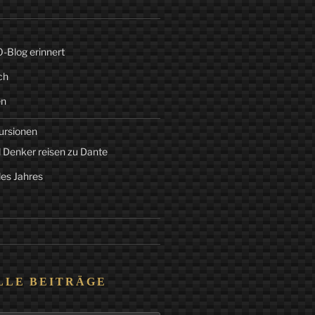
Blog erinnert
ch
en
ursionen
 Denker reisen zu Dante
des Jahres
LLE BEITRÄGE