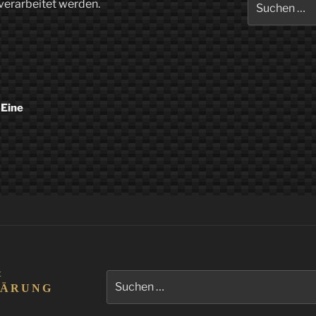
verarbeitet werden.
nach:
 Eine
&
Suchen
LÄRUNG
nach: