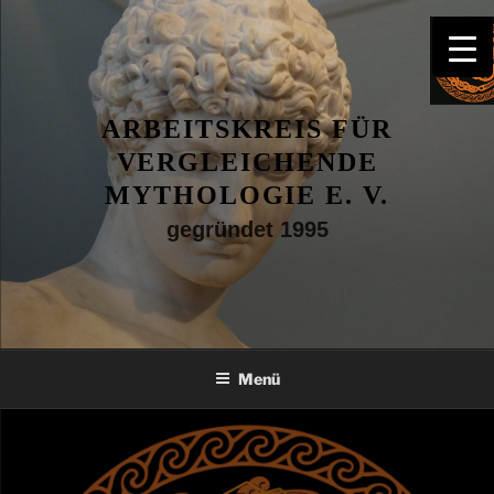
Zum
Inhalt
springen
ARBEITSKREIS FÜR
VERGLEICHENDE
MYTHOLOGIE E. V.
gegründet 1995
Menü