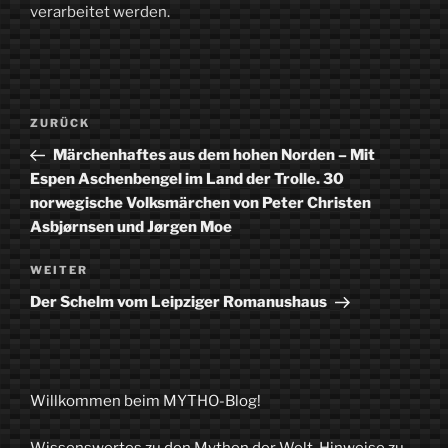
verarbeitet werden.
Beitragsnavigation
Vorheriger
ZURÜCK
Beitrag
Märchenhaftes aus dem hohen Norden – Mit
Espen Aschenbengel im Land der Trolle. 30
norwegische Volksmärchen von Peter Christen
Asbjørnsen und Jørgen Moe
Nächster
WEITER
Beitrag
Der Schelm vom Leipziger Romanushaus
Willkommen beim MYTHO-Blog!
Wissenswertes zu den Mythen der Welt. Hinweise zu