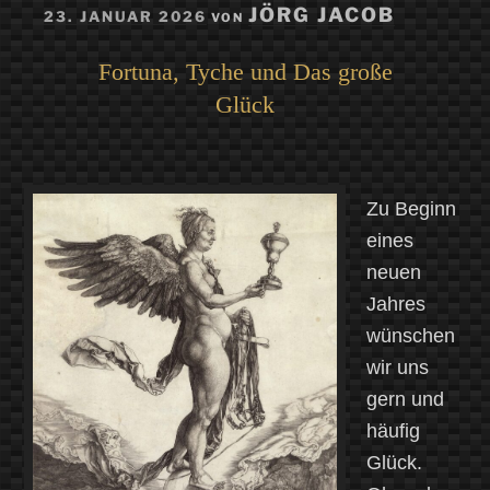
VERÖFFENTLICHT
JÖRG JACOB
23. JANUAR 2026
VON
AM
Fortuna, Tyche und Das große
Glück
Zu Beginn
eines
neuen
Jahres
wünschen
wir uns
gern und
häufig
Glück.