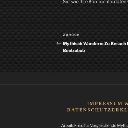
Sie, wie Ihre Kommentardaten 
Beitragsnavigation
Vorheriger
ZURÜCK
Beitrag
Mythisch Wandern: Zu Besuch 
Beelzebub
IMPRESSUM 
DATENSCHUTZERK
Arbeitskreis für Vergleichende Mythol