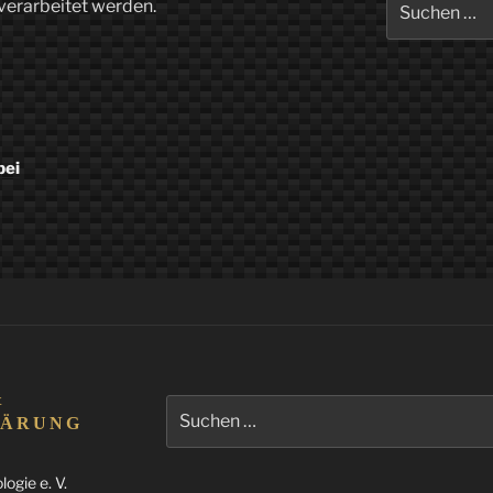
verarbeitet werden.
nach:
bei
&
Suchen
LÄRUNG
nach:
ogie e. V.