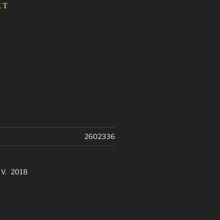
KT
2602336
. V. 2018