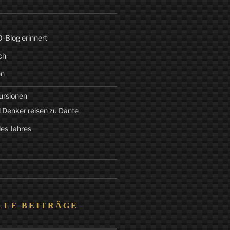
Blog erinnert
ch
en
ursionen
 Denker reisen zu Dante
des Jahres
LLE BEITRÄGE