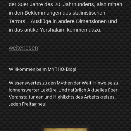
der 30er Jahre des 20. Jahrhunderts, also mitten
in den Beklemmungen des stalinistischen
Terrors – Ausflüge in andere Dimensionen und
in das antike Yershalaim kommen dazu.
„Der
weiterlesen
MYTHO-
Blog
Willkommen beim MYTHO-Blog!
liest
Wissenswertes zu den Mythen der Welt. Hinweise zu
wieder
lohnenswerter Lektüre. Und natürlich Aktuelles über
2.0“
Veranstaltungen und Highlights des Arbeitskreises.
Jeden Freitag neu!