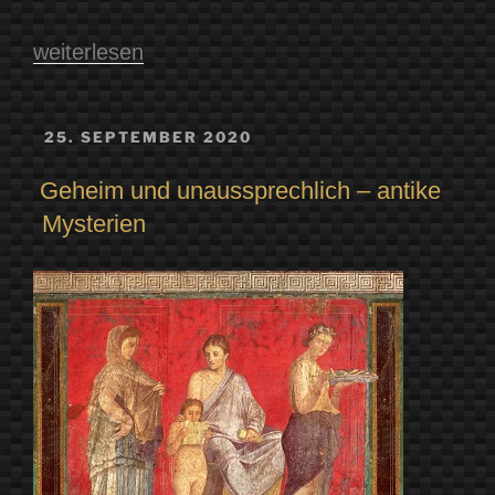
„Die
weiterlesen
Mysterien
von
VERÖFFENTLICHT
25. SEPTEMBER 2020
AM
Eleusis“
Geheim und unaussprechlich – antike
Mysterien