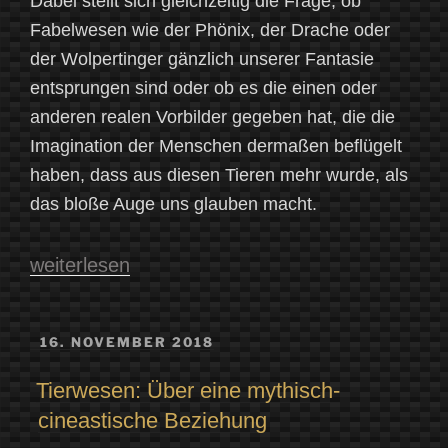
Dabei stellt sich gleichzeitig die Frage, ob
Fabelwesen wie der Phönix, der Drache oder
der Wolpertinger gänzlich unserer Fantasie
entsprungen sind oder ob es die einen oder
anderen realen Vorbilder gegeben hat, die die
Imagination der Menschen dermaßen beflügelt
haben, dass aus diesen Tieren mehr wurde, als
das bloße Auge uns glauben macht.
„Fabelwesen
weiterlesen
aus
Sicht
VERÖFFENTLICHT
16. NOVEMBER 2018
AM
eines
Tierwesen: Über eine mythisch-
Zoologen:
cineastische Beziehung
Einstimmung