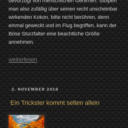
bevorzugt von menschlichen Gehirnen. Stolpert
man also zufällig über seinen recht unscheinbar
wirkenden Kokon, bitte nicht berühren, denn
einmal geweckt und im Flug begriffen, kann der
Böse Sturzfalter eine beachtliche Größe
annehmen.
„Tierwesen:
weiterlesen
Über
eine
mythisch-
VERÖFFENTLICHT
2. NOVEMBER 2018
AM
cineastische
Ein Trickster kommt selten allein
Beziehung“