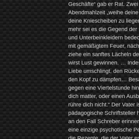
Geschäfte“ gab er Rat. Zwe
Abendmahlzeit „weihe deine 
deine Kniescheiben zu lieg
mehr sei es die Gegend der
und Unterbeinkleidern bede
mit gemäßigtem Feuer, nächs
ziehe ein sanftes Lächeln de
wirst Lust gewinnen. … Indes
Liebe umschlingt, den Rück
den Kopf zu dämpfen… Besän
gegen eine Viertelstunde hin
dich matter, oder einen Aus
rühre dich nicht.“ Der Vater 
pädagogische Schriftsteller
an den Fall Schreber erinn
eine einzige psychotische P
die Rezepte, die der Vater e