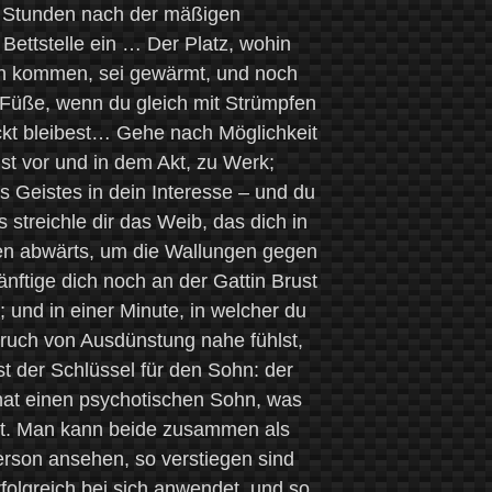
i Stunden nach der mäßigen
Bettstelle ein … Der Platz, wohin
en kommen, sei gewärmt, und noch
 Füße, wenn du gleich mit Strümpfen
ckt bleibest… Gehe nach Möglichkeit
t vor und in dem Akt, zu Werk;
s Geistes in dein Interesse – und du
 streichle dir das Weib, das dich in
en abwärts, um die Wallungen gegen
ftige dich noch an der Gattin Brust
; und in einer Minute, in welcher du
bruch von Ausdünstung nahe fühlst,
ist der Schlüssel für den Sohn: der
 hat einen psychotischen Sohn, was
ert. Man kann beide zusammen als
erson ansehen, so verstiegen sind
rfolgreich bei sich anwendet, und so