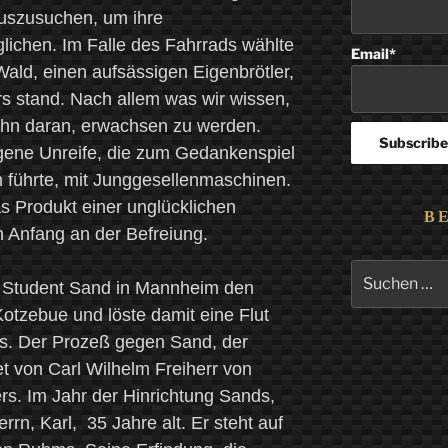
uszusuchen, um ihre
ichen. Im Falle des Fahrrads wählte
Email*
Wald, einen aufsässigen Eigenbrötler,
rs stand. Nach allem was wir wissen,
ohn daran, erwachsen zu werden.
ngene Unreife, die zum Gedankenspiel
 führte, mit Junggesellenmaschinen.
as Produkt einer unglücklichen
B
n Anfang an der Befreiung.
Suchen
r Student Sand in Mannheim den
nach:
 Kotzebue und löste damit eine Flut
s. Der Prozeß gegen Sand, der
tet von Carl Wilhelm Freiherr von
rs. Im Jahr der Hinrichtung Sands,
rrn, Karl, 35 Jahre alt. Er steht auf