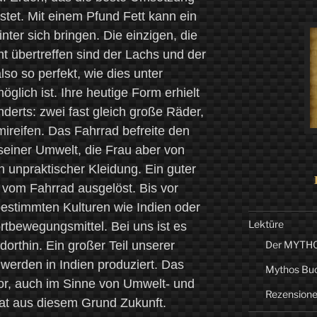
stet. Mit einem Pfund Fett kann ein
nter sich bringen. Die einzigen, die
ht übertreffen sind der Lachs und der
lso so perfekt, wie dies unter
glich ist. Ihre heutige Form erhielt
derts: zwei fast gleich große Räder,
ireifen. Das Fahrrad befreite den
einer Umwelt, die Frau aber von
n unpraktischer Kleidung. Ein guter
 vom Fahrrad ausgelöst. Bis vor
estimmten Kulturen wie Indien oder
Lektüre
tbewegungsmittel. Bei uns ist es
orthin. Ein großer Teil unserer
Der MYTHO-
werden in Indien produziert. Das
Mythos Bu
tor, auch im Sinne von Umwelt- und
Rezension
hat aus diesem Grund Zukunft.