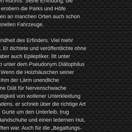
en Ruhms. Seine Erfindung, die
 erobern die Parks und Höfe
inen an manchen Orten auch schon
chnellen Fahrzeuge.
ndheit des Erfinders. Viel mehr
. Er dichtete und veröffentlichte ohne
er auch Epileptiker, litt unter
b unter dem Pseudonym Diätophilus
. Wenn die Holzhäuschen seiner
e ihm der Lärm unendliche
eine Diät für Nervenschwache
igkeit von wollener Unterkleidung
dens, er schrieb über die richtige Art
h Gurte um den Unterleib, trug
andschuhe und einen ledernen Hut,
ften war. Auch für die „Begattungs-