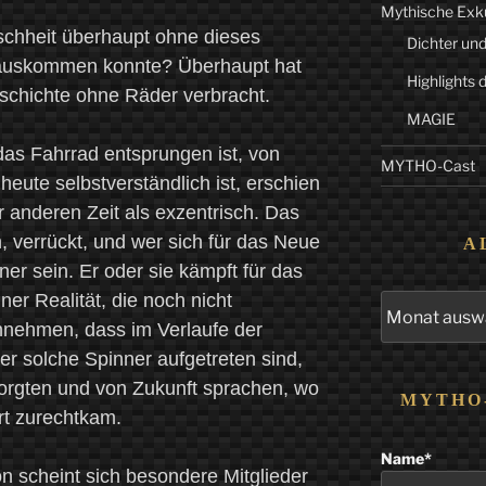
Mythische Exk
schheit überhaupt ohne dieses
Dichter und
 auskommen konnte? Überhaupt hat
Highlights 
eschichte ohne Räder verbracht.
MAGIE
das Fahrrad entsprungen ist, von
MYTHO-Cast
eute selbstverständlich ist, erschien
 anderen Zeit als exzentrisch. Das
, verrückt, und wer sich für das Neue
A
ner sein. Er oder sie kämpft für das
iner Realität, die noch nicht
Alle
Beiträge
nnehmen, dass im Verlaufe der
r solche Spinner aufgetreten sind,
 sorgten und von Zukunft sprachen, wo
MYTHO
t zurechtkam.
Name*
n scheint sich besondere Mitglieder