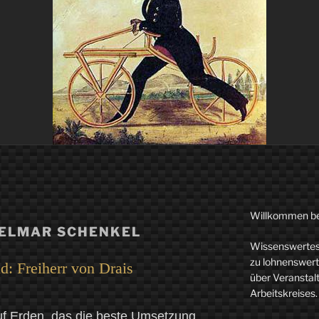
Willkommen b
ELMAR SCHENKEL
Wissenswertes 
zu lohnenswerte
d: Freiherr von Drais
über Veranstal
Arbeitskreises.
uf Erden, das die beste Umsetzung