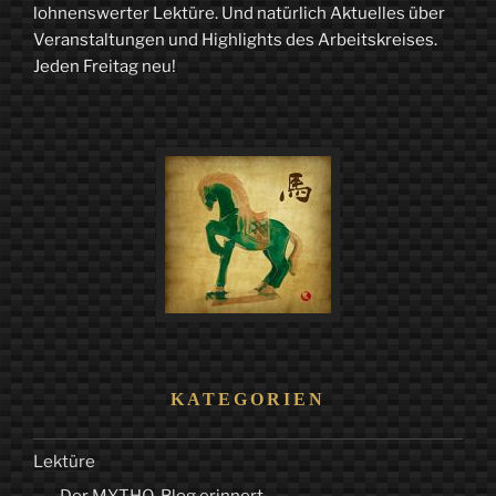
lohnenswerter Lektüre. Und natürlich Aktuelles über
–
Veranstaltungen und Highlights des Arbeitskreises.
Jeden Freitag neu!
Theater
mit
Geschöpf
und
Schöpfer“
KATEGORIEN
Lektüre