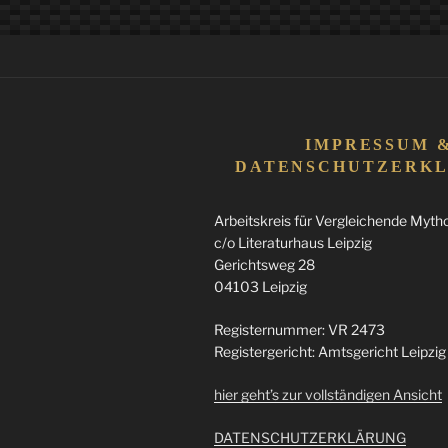
in
den
Zeiten
von
Corona
IMPRESSUM 
–
DATENSCHUTZERK
An
Arbeitskreis für Vergleichende Mythol
die
c/o Literaturhaus Leipzig
Leser
Gerichtsweg 28
unseres
04103 Leipzig
Blogs“
Registernummer: VR 2473
Registergericht: Amtsgericht Leipzig
hier geht’s zur vollständigen Ansicht
DATENSCHUTZERKLÄRUNG