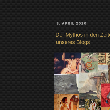
Mythos
Seuche
oder:
VERÖFFENTLICHT
3. APRIL 2020
Die
AM
Epidemie
Der Mythos in den Zei
in
unseres Blogs
der
Mythologie“