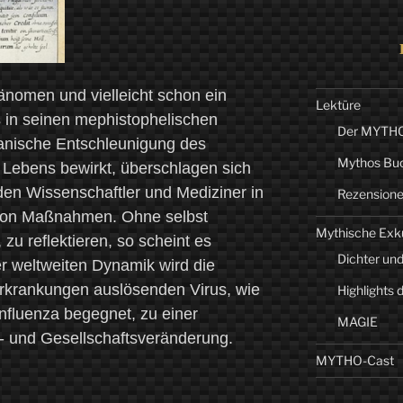
nomen und vielleicht schon ein
Lektüre
in seinen mephistophelischen
Der MYTHO-
ianische Entschleunigung des
Mythos Bu
 Lebens bewirkt, überschlagen sich
nden Wissenschaftler und Mediziner in
Rezension
e von Maßnahmen. Ohne selbst
Mythische Exk
zu reflektieren, so scheint es
Dichter und
r weltweiten Dynamik wird die
krankungen auslösenden Virus, wie
Highlights 
Influenza begegnet, zu einer
MAGIE
 und Gesellschaftsveränderung.
MYTHO-Cast