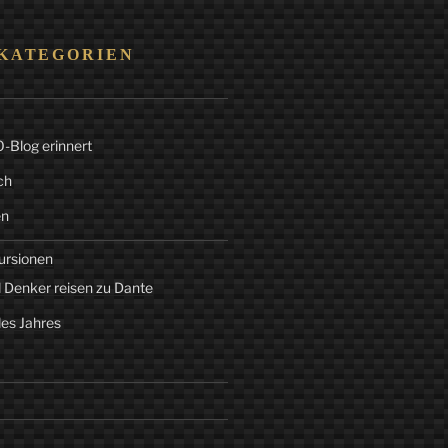
KATEGORIEN
Blog erinnert
ch
en
ursionen
 Denker reisen zu Dante
des Jahres