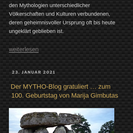
den Mythologien unterschiedlicher
Völkerschaften und Kulturen verbundenen,
deren geheimnisvoller Ursprung oft bis heute
ungeklärt geblieben ist.
„Mystisches
weiterlesen
Sardinien
–
VERÖFFENTLICHT
23. JANUAR 2021
AM
Der
Der MYTHO-Blog gratuliert … zum
Fussabdruck
100. Geburtstag von Marija Gimbutas
Gottes
(S’Imprenta
de
Déus)“