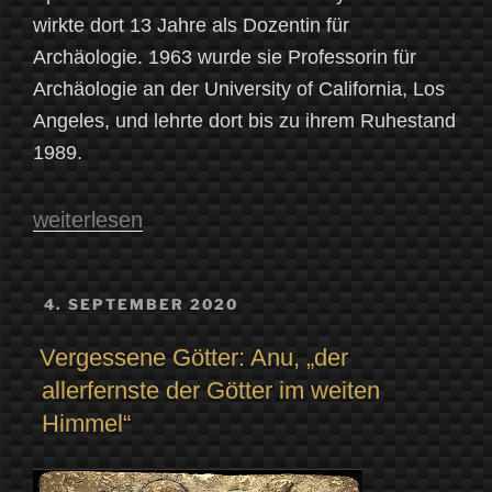
wirkte dort 13 Jahre als Dozentin für
Archäologie. 1963 wurde sie Professorin für
Archäologie an der University of California, Los
Angeles, und lehrte dort bis zu ihrem Ruhestand
1989.
„Der
weiterlesen
MYTHO-
Blog
VERÖFFENTLICHT
4. SEPTEMBER 2020
AM
gratuliert
Vergessene Götter: Anu, „der
…
allerfernste der Götter im weiten
zum
Himmel“
100.
Geburtstag