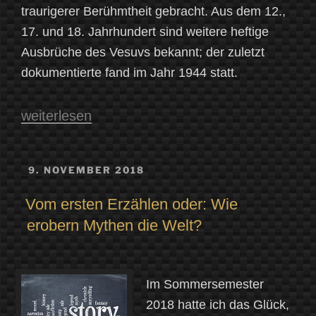
traurigerer Berühmtheit gebracht. Aus dem 12.,
17. und 18. Jahrhundert sind weitere heftige
Ausbrüche des Vesuvs bekannt; der zuletzt
dokumentierte fand im Jahr 1944 statt.
„Feuer
weiterlesen
der
Götter:
VERÖFFENTLICHT
9. NOVEMBER 2018
AM
Vulkane
Vom ersten Erzählen oder: Wie
und
erobern Mythen die Welt?
ihre
Mythen“
Im Sommersemester
2018 hatte ich das Glück,