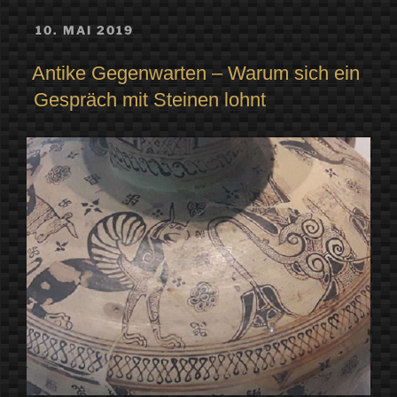
polynesischer
VERÖFFENTLICHT
10. MAI 2019
AM
Held
Antike Gegenwarten – Warum sich ein
und
Gespräch mit Steinen lohnt
Trickster“