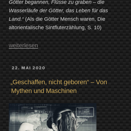
Götter begannen, Flüsse zu graben – die
Wasserläufe der Götter, das Leben für das
Land.“
(Als die Götter Mensch waren, Die
altorientalische Sintfluterzählung, S. 10)
„Vergessene
weiterlesen
Götter:
Anu,
VERÖFFENTLICHT
22. MAI 2020
AM
„der
„Geschaffen, nicht geboren“ – Von
allerfernste
Mythen und Maschinen
der
Götter
im
weiten