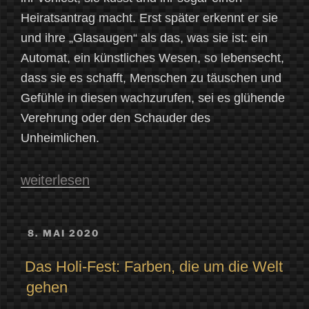
Heiratsantrag macht. Erst später erkennt er sie
und ihre „Glasaugen“ als das, was sie ist: ein
Automat, ein künstliches Wesen, so lebensecht,
dass sie es schafft, Menschen zu täuschen und
Gefühle in diesen wachzurufen, sei es glühende
Verehrung oder den Schauder des
Unheimlichen.
„„Geschaffen,
weiterlesen
nicht
geboren“
VERÖFFENTLICHT
8. MAI 2020
AM
–
Das Holi-Fest: Farben, die um die Welt
Von
gehen
Mythen