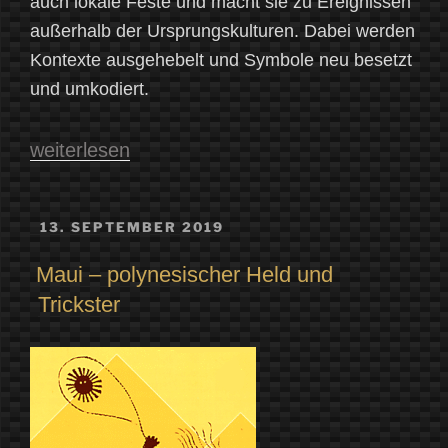
auch lokale Feste und macht sie zu Ereignissen
außerhalb der Ursprungskulturen. Dabei werden
Kontexte ausgehebelt und Symbole neu besetzt
und umkodiert.
„Das
weiterlesen
Holi-
Fest:
VERÖFFENTLICHT
13. SEPTEMBER 2019
AM
Farben,
Maui – polynesischer Held und
die
Trickster
um
die
Welt
gehen“