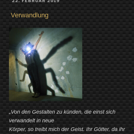
VERÖFFENTLICHT
22. FEBRUAR 2019
AM
Blick
Verwandlung
hinter
die
Kulissen
der
Vergänglichkeit“
„Von den Gestalten zu künden, die einst sich
verwandelt in neue
Körper, so treibt mich der Geist. Ihr Götter, da ihr