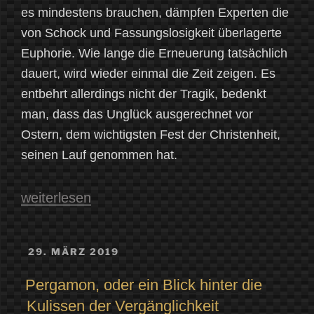
es mindestens brauchen, dämpfen Experten die
von Schock und Fassungslosigkeit überlagerte
Euphorie. Wie lange die Erneuerung tatsächlich
dauert, wird wieder einmal die Zeit zeigen. Es
entbehrt allerdings nicht der Tragik, bedenkt
man, dass das Unglück ausgerechnet vor
Ostern, dem wichtigsten Fest der Christenheit,
seinen Lauf genommen hat.
„Von
weiterlesen
Ende
und
VERÖFFENTLICHT
29. MÄRZ 2019
AM
Anfang:
Pergamon, oder ein Blick hinter die
Mythische
Kulissen der Vergänglichkeit
Gedanken