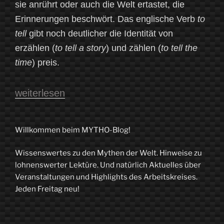
sie anrührt oder auch die Welt ertastet, die
Erinnerungen beschwört. Das englische Verb
to
tell
gibt noch deutlicher die Identität von
erzählen (
to tell a story
) und zählen (
to tell the
time
) preis.
„Zukunft
weiterlesen
im
Digital:
Willkommen beim MYTHO-Blog!
Über
Wissenswertes zu den Mythen der Welt. Hinweise zu
Hoffnung
lohnenswerter Lektüre. Und natürlich Aktuelles über
und
Veranstaltungen und Highlights des Arbeitskreises.
Jeden Freitag neu!
Angst
in