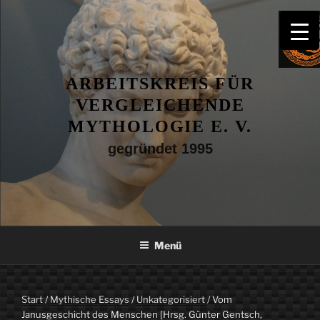
Zum
Inhalt
springen
ARBEITSKREIS FÜR
VERGLEICHENDE
MYTHOLOGIE E. V.
gegründet 1995
Menü
Start
/
Mythische Essays
/
Unkategorisiert
/ Vom
Janusgeschicht des Menschen [Hrsg. Günter Gentsch,