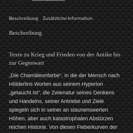
[Hrsg.
Günter
Beschreibung
Zusätzliche Information
Gentsch,
Christoph
Beschreibung
Sorger,
Reiner
Tetzner]
Texte zu Krieg und Frieden von der Antike bis
Menge
zur Gegenwart
„Die Chamäleonfarbe“, in die der Mensch nach
Hölderlins Worten aus seinem Hyperion
„getaucht ist“, die Zwienatur seines Denkens
und Handelns, seiner Antriebe und Ziele
spiegeln sich in seiner an staunenswerten
Höhen, aber auch katastrophalen Abstürzen
reichen Historie. Von diesen Fieberkurven der