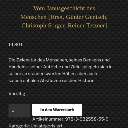
Vom Janusgeschicht des
Menschen [Hrsg. Günter Gentsch,
Christoph Sorger, Reiner Tetzner]
14,80
€
Die Zwienatur des Menschen, seines Denkens und
Handelns, seiner Antriebe und Ziele spiegeln sich in
seiner an staunenswerten Höhen, aber auch
katastrophalen Abstürzen reichen Historie.
Vorrätig
Vom
In den Warenkorb
Janusgeschicht
Artikelnummer:
978-3-932558-55-9
des
Kategorie:
Unkategorisiert
Menschen