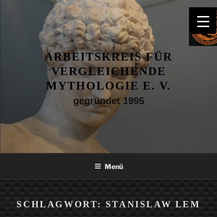
Zum
Inhalt
springen
ARBEITSKREIS FÜR
VERGLEICHENDE
MYTHOLOGIE E. V.
gegründet 1995
Menü
SCHLAGWORT:
STANISLAW LEM