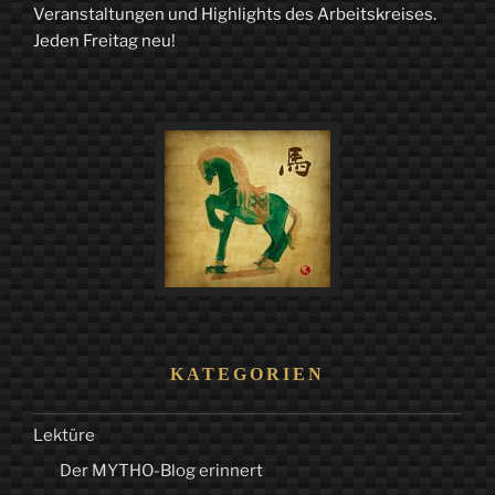
in
Veranstaltungen und Highlights des Arbeitskreises.
Jeden Freitag neu!
Zeiten
der
Postmoderne.
Von
Douglas
Adams
zu
Stanislaw
Lem“
KATEGORIEN
Lektüre
Der MYTHO-Blog erinnert