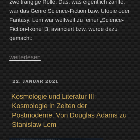
zweitrangige Rolle. Das, was eigentlich zählte,
war das Genre Science-Fiction bzw. Utopie oder
Fantasy. Lem war weltweit zu einer „Science-
Fiction-Ikone“
[3]
avanciert bzw. wurde dazu
gemacht:
„In
weiterlesen
zwei
Worte
VERÖFFENTLICHT
22. JANUAR 2021
AM
gefasst
Kosmologie und Literatur III:
bin
Kosmologie in Zeiten der
ich
Postmoderne. Von Douglas Adams zu
ein
Stanislaw Lem
enttäuschter
Weltverbesserer