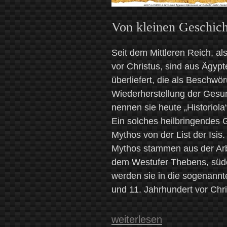
Von kleinen Geschic
Seit dem Mittleren Reich, al
vor Christus, sind aus Ägyp
überliefert, die als Beschw
Wiederherstellung der Gesun
nennen sie heute „Historiola
Ein solches heilbringendes
Mythos von der List der Isis
Mythos stammen aus der Arbe
dem Westufer Thebens, südös
werden sie in die sogenann
und 11. Jahrhundert vor Chri
„Über
weiterlesen