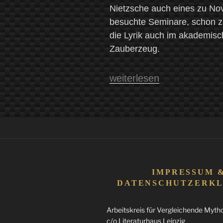
Nietzsche auch eines zu Nov
besuchte Seminare, schon zu
die Lyrik auch im akademisc
Zauberzeug.
„Das
weiterlesen
Aufflackern
in
der
Dunkelheit.
Eine
Seitenführung
IMPRESSUM 
zu
DATENSCHUTZERK
Novalis‘
Arbeitskreis für Vergleichende Mythol
Hymnen
c/o Literaturhaus Leipzig