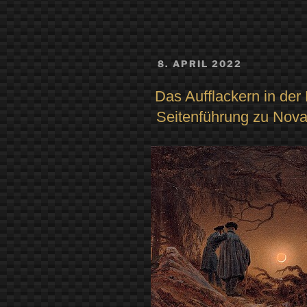
den
Mythos
von
VERÖFFENTLICHT
8. APRIL 2022
der
AM
List
Das Aufflackern in der
der
Seitenführung zu Nova
Isis,
die
Macht
geheimer
Namen
und
die
Frage:
Wie