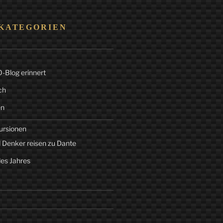
KATEGORIEN
Blog erinnert
ch
en
ursionen
 Denker reisen zu Dante
des Jahres