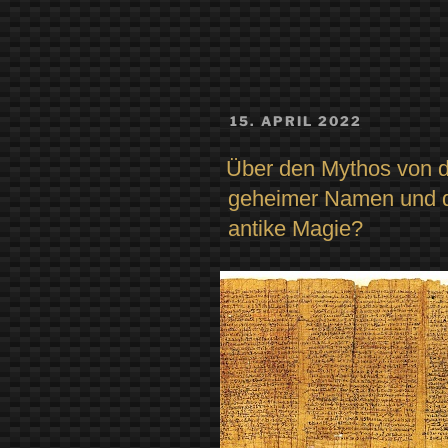
VERÖFFENTLICHT
15. APRIL 2022
AM
Über den Mythos von de
geheimer Namen und di
antike Magie?