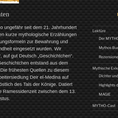
hten
so ungefähr seit dem 21. Jahrhundert
Lektüre
ten kurze mythologische Erzählungen
Der MYTHO-
örungsformeln zur Bewahrung und
Mythos Bu
dheit eingesetzt wurden. Wir
“, auf gut Deutsch „Geschichtchen“.
Rezension
 Geschichtchen entstand aus dem
Mythische Exk
. Die frühesten Quellen zu diesem
Dichter und
itersiedlung Deir el-Medina auf
tlich des Tals der Könige. Datiert
Highlights 
te Ramessidenzeit zwischen dem 13.
MAGIE
stus.
MYTHO-Cast