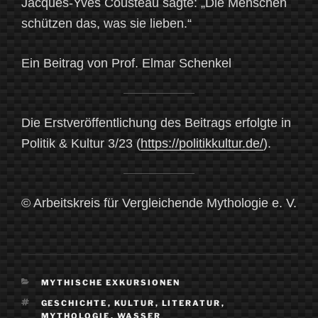
Jacques-Yves Cousteau sagte: „Die Menschen
schützen das, was sie lieben.“
Ein Beitrag von Prof. Elmar Schenkel
Die Erstveröffentlichung des Beitrags erfolgte in
Politik & Kultur 3/23 (
https://politikkultur.de/
).
© Arbeitskreis für Vergleichende Mythologie e. V.
KATEGORIEN
MYTHISCHE EXKURSIONEN
SCHLAGWÖRTER
GESCHICHTE
,
KULTUR
,
LITERATUR
,
MYTHOLOGIE
,
WASSER