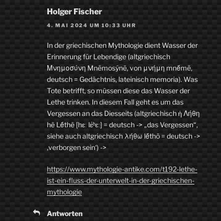
Holger Fischer
4. MAI 2024 UM 10:33 UHR
In der griechischen Mythologie dient Wasser der
Erinnerung für Lebendige (altgriechisch
Μνημοσύνη Mnēmosýnē, von μνήμη mnḗmē,
deutsch = Gedächtnis, lateinisch memoria). Was
Tote betrifft, so müssen diese das Wasser der
Lethe trinken. In diesem Fall geht es um das
Vergessen an das Diesseits (altgriechisch ἡ Λήθη
hē Lḗthē [hɛː lɛ́ʰɛː] = deutsch -> „das Vergessen“,
siehe auch altgriechisch λήθω lḗthō = deutsch ->
‚verborgen sein‘) ->
https://www.mythologie-antike.com/t192-lethe-
ist-ein-fluss-der-unterwelt-in-der-griechischen-
mythologie
Antworten