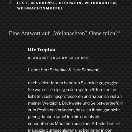
SCHLAGWÖRTER
FEST
,
GESCHENKE
,
GLÜHWEIN
,
WEIHNACHTEN
,
WEIHNACHTSMUFFEL
Eine Antwort auf „Weihnachten? Ohne mich!“
Ute Treptau
9. AUGUST 2023 UM 18:13 UHR
Lieber Herr Schenkel & Herr Schwend,
nach vielen Jahren habe ich Sie beide gegoogled!
Sie waren in Leipzig in den späten 90ern meine
liebsten Lieblingsprofessoren und haben so viel an
meiner Weltsicht, Blickweite und Selbstwertgefühl
zum Positiven verändert, dass ich Ihnen gar nicht
genug danken kann! Ich bin damals als
schüchternes Mädchen aus einer Arbeiterfamilie
in Leipzig aufgeschlagen und bei Ihnen in den