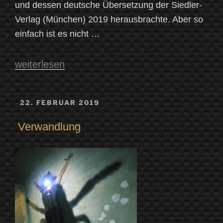
und dessen deutsche Übersetzung der Siedler-
Verlag (München) 2019 herausbrachte. Aber so
einfach ist es nicht …
„„Eine
weiterlesen
Odyssee.
Mein
VERÖFFENTLICHT
22. FEBRUAR 2019
AM
Vater,
Verwandlung
ein
Epos
und
ich“
–
Wie