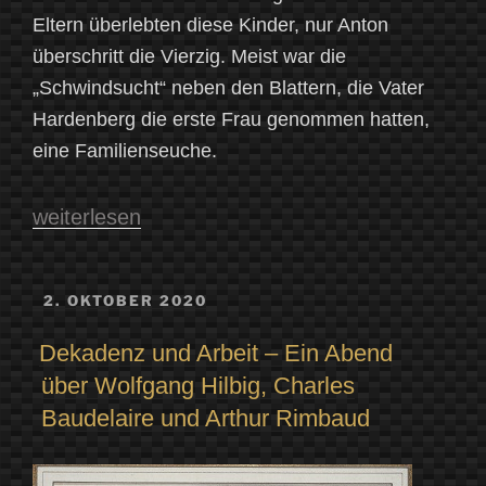
Eltern überlebten diese Kinder, nur Anton
überschritt die Vierzig. Meist war die
„Schwindsucht“ neben den Blattern, die Vater
Hardenberg die erste Frau genommen hatten,
eine Familienseuche.
„Die
weiterlesen
Magie
der
VERÖFFENTLICHT
2. OKTOBER 2020
AM
blauen
Dekadenz und Arbeit – Ein Abend
Blume:
über Wolfgang Hilbig, Charles
Novalis
Baudelaire und Arthur Rimbaud
–
Ein