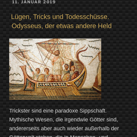
VERÖFFENTLICHT
11. JANUAR 2019
AM
Lügen, Tricks und Todesschüsse.
Odysseus, der etwas andere Held
Trickster sind eine paradoxe Sippschaft.
Mythische Wesen, die irgendwie Götter sind,
andererseits aber auch wieder außerhalb der