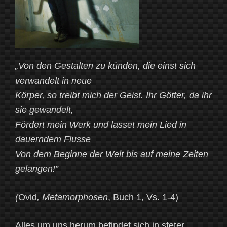
ein
Roman
eine
klassische
„Von den Gestalten zu künden, die einst sich
Dichtung
verwandelt in neue
ins
Körper, so treibt mich der Geist. Ihr Götter, da ihr
Heute
sie gewandelt,
holt“
Fördert mein Werk und lasset mein Lied in
dauerndem Flusse
Von dem Beginne der Welt bis auf meine Zeiten
gelangen!”
(
Ovid
, Metamorphosen
, Buch 1, Vs. 1-4)
Alles um uns herum befindet sich in steter