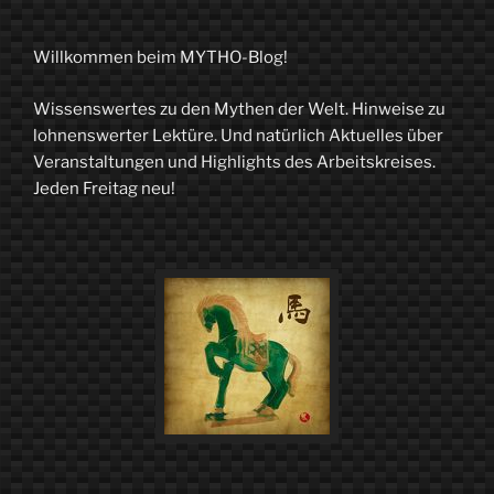
Tricks
und
Willkommen beim MYTHO-Blog!
Todesschüsse.
Wissenswertes zu den Mythen der Welt. Hinweise zu
Odysseus,
lohnenswerter Lektüre. Und natürlich Aktuelles über
der
Veranstaltungen und Highlights des Arbeitskreises.
Jeden Freitag neu!
etwas
andere
Held“