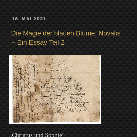
VERÖFFENTLICHT
16. MAI 2021
AM
Die Magie der blauen Blume: Novalis
– Ein Essay Teil 2
„Christus und Sophie“