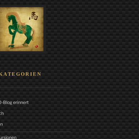
KATEGORIEN
Blog erinnert
ch
en
ursionen