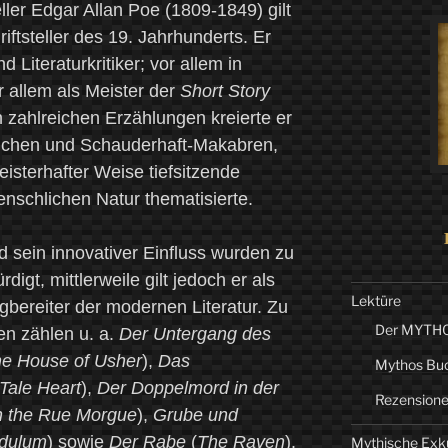
ller Edgar Allan Poe (1809-1849) gilt
riftsteller des 19. Jahrhunderts. Er
d Literaturkritiker; vor allem in
or allem als Meister der
Short Story
 zahlreichen Erzählungen kreierte er
lichen und Schauderhaft-Makabren,
isterhafter Weise tiefsitzende
schlichen Natur thematisierte.
d sein innovativer Einfluss wurden zu
gt, mittlerweile gilt jedoch er als
Lektüre
bereiter der modernen Literatur. Zu
Der MYTHO-
n zählen u. a.
Der Untergang des
the House of Usher
),
Das
Mythos Bu
-Tale Heart
),
Der Doppelmord in der
Rezension
n the Rue Morgue
),
Grube und
ndulum
) sowie
Der Rabe
(
The Raven
).
Mythische Exk