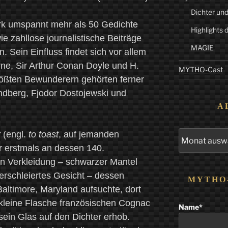
Dichter und
erk umspannt mehr als 50 Gedichte
Highlights 
e zahllose journalistische Beiträge
MAGIE
n. Sein Einfluss findet sich vor allem
ne, Sir Arthur Conan Doyle und H.
MYTHO-Cast
rößten Bewunderern gehörten ferner
rindberg, Fjodor Dostojewski und
A
Alle
r
(engl.
to toast
, auf jemanden
Beiträge
r erstmals an dessen 140.
 in Verkleidung – schwarzer Mantel
erschleiertes Gesicht – dessen
MYTHO
Baltimore, Maryland aufsuchte, dort
 kleine Flasche französischen Cognac
Name*
sein Glas auf den Dichter erhob.