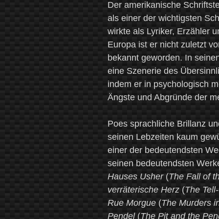
Der amerikanische Schriftste
als einer der wichtigsten Sch
wirkte als Lyriker, Erzähler un
Europa ist er nicht zuletzt v
bekannt geworden. In seinen
eine Szenerie des Übersinn
indem er in psychologisch me
Ängste und Abgründe der men
Poes sprachliche Brillanz un
seinen Lebzeiten kaum gewürdi
einer der bedeutendsten Weg
seinen bedeutendsten Werke
Hauses Usher
(
The Fall of 
verräterische Herz
(
The Tell
Rue Morgue
(
The Murders i
Pendel
(
The Pit and the Pe