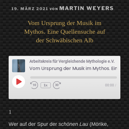
VERÖFFENTLICHT
MARTIN WEYERS
19. MÄRZ 2021
VON
AM
Vom Ursprung der Musik im
Mythos. Eine Quellensuche auf
der Schwäbischen Alb
Arbeitskreis für Vergleichende Mythologie e.V.
Vom Ursprung der Musik im Mythos. Eine Quellensuche auf der Schwäbischen Alb
Play
1x
00:00
/
Episode
1
Wer auf der Spur der
schönen Lau
(Mörike,