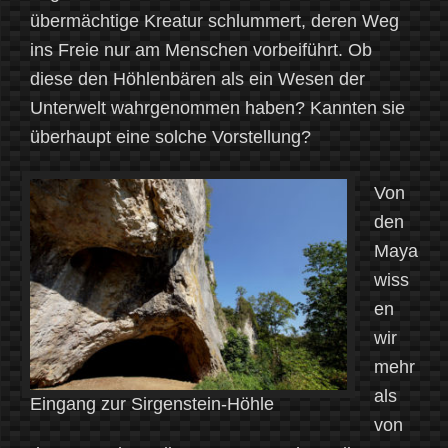
übermächtige Kreatur schlummert, deren Weg
ins Freie nur am Menschen vorbeiführt. Ob
diese den Höhlenbären als ein Wesen der
Unterwelt wahrgenommen haben? Kannten sie
überhaupt eine solche Vorstellung?
Von
den
Maya
wiss
en
wir
mehr
als
Eingang zur Sirgenstein-Höhle
von