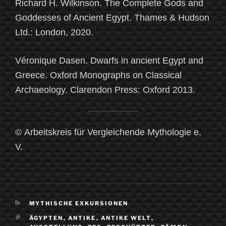
Richard H. Wilkinson. The Complete Gods and
Goddesses of Ancient Egypt. Thames & Hudson
Ltd.: London, 2020.
Véronique Dasen. Dwarfs in ancient Egypt and
Greece. Oxford Monographs on Classical
Archaeology. Clarendon Press: Oxford 2013.
© Arbeitskreis für Vergleichende Mythologie e.
V.
KATEGORIEN
MYTHISCHE EXKURSIONEN
SCHLAGWÖRTER
ÄGYPTEN
,
ANTIKE
,
ANTIKE WELT
,