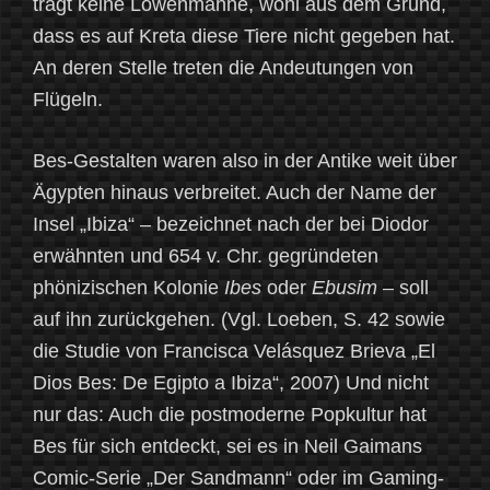
trägt keine Löwenmähne, wohl aus dem Grund,
dass es auf Kreta diese Tiere nicht gegeben hat.
An deren Stelle treten die Andeutungen von
Flügeln.
Bes-Gestalten waren also in der Antike weit über
Ägypten hinaus verbreitet. Auch der Name der
Insel „Ibiza“ – bezeichnet nach der bei Diodor
erwähnten und 654 v. Chr. gegründeten
phönizischen Kolonie
Ibes
oder
Ebusim
– soll
auf ihn zurückgehen. (Vgl. Loeben, S. 42 sowie
die Studie von Francisca Velásquez Brieva „El
Dios Bes: De Egipto a Ibiza“, 2007) Und nicht
nur das: Auch die postmoderne Popkultur hat
Bes für sich entdeckt, sei es in Neil Gaimans
Comic-Serie „Der Sandmann“ oder im Gaming-