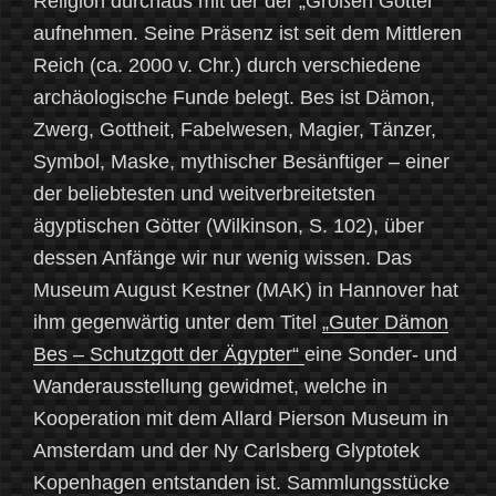
Religion durchaus mit der der „Großen Götter“
aufnehmen. Seine Präsenz ist seit dem Mittleren
Reich (ca. 2000 v. Chr.) durch verschiedene
archäologische Funde belegt. Bes ist Dämon,
Zwerg, Gottheit, Fabelwesen, Magier, Tänzer,
Symbol, Maske, mythischer Besänftiger – einer
der beliebtesten und weitverbreitetsten
ägyptischen Götter (Wilkinson, S. 102), über
dessen Anfänge wir nur wenig wissen. Das
Museum August Kestner (MAK) in Hannover hat
ihm gegenwärtig unter dem Titel
„Guter Dämon
Bes – Schutzgott der Ägypter“
eine Sonder- und
Wanderausstellung gewidmet, welche in
Kooperation mit dem Allard Pierson Museum in
Amsterdam und der Ny Carlsberg Glyptotek
Kopenhagen entstanden ist. Sammlungsstücke